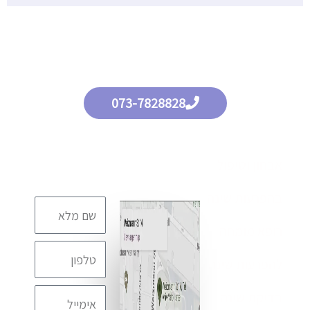
ליצירת קשר עם מרפאת השינה
073-7828828
ויצמן 14, תל
ניווט באתר
השאירו
פרטים ונחזור
אבחון וטיפול
אביב, קומה
אליכם
בהקדם
18, J Medical
בהפרעות שינה
TLV
רופא מומחה
להפרעות שינה
בדיקת שינה